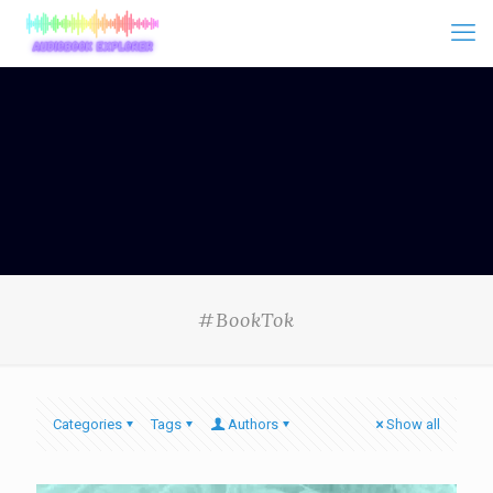
#BookTok
Categories
Tags
Authors
Show all